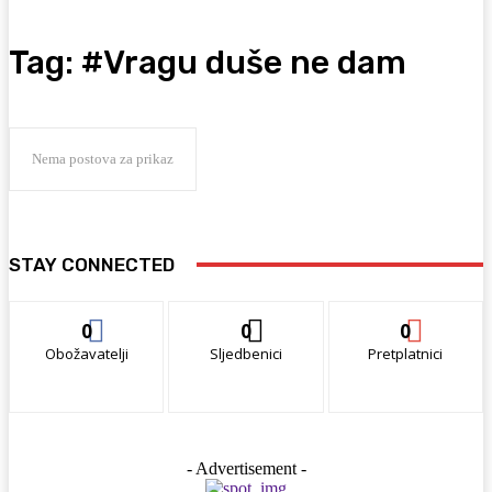
Tag:
#Vragu duše ne dam
Nema postova za prikaz
STAY CONNECTED
0
0
0
Obožavatelji
Sljedbenici
Pretplatnici
- Advertisement -