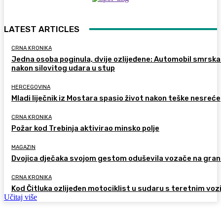
LATEST ARTICLES
CRNA KRONIKA
Jedna osoba poginula, dvije ozlijeđene: Automobil smrsk
nakon silovitog udara u stup
HERCEGOVINA
Mladi liječnik iz Mostara spasio život nakon teške nesreće
CRNA KRONIKA
Požar kod Trebinja aktivirao minsko polje
MAGAZIN
Dvojica dječaka svojom gestom oduševila vozače na gran
CRNA KRONIKA
Kod Čitluka ozlijeđen motociklist u sudaru s teretnim voz
Učitaj više