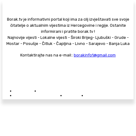
Borak.tv je informativni portal koji ima za cilj izvještavati sve svoje
čitatelje o aktualnim vijestima iz Hercegovine i regije. Ostanite
informirani i pratite borak.tv !
Najnovije vijesti - Lokalne vijesti - Široki Brijeg- Ljubuški - Grude -
Mostar - Posušje - Čitluk - Čapljina - Livno - Sarajevo - Banja Luka
Kontaktirajte nas na e-mail::
borakinfo1@gmail.com
© Copyright - Borak.tv
Privatnost
Pravila anonimnog komentiranja
Oglašavanje na Borak.tv
Donacije
Kontakt