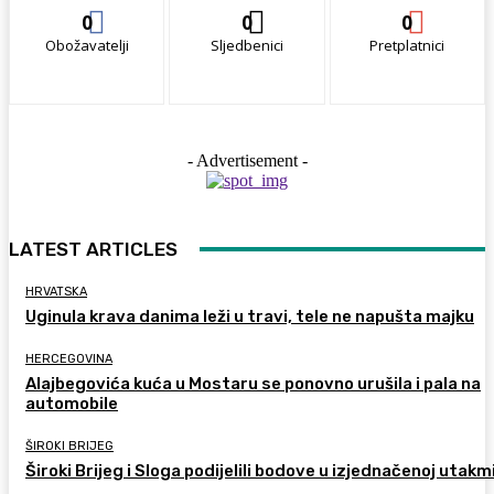
0
0
0
Obožavatelji
Sljedbenici
Pretplatnici
- Advertisement -
LATEST ARTICLES
HRVATSKA
Uginula krava danima leži u travi, tele ne napušta majku
HERCEGOVINA
Alajbegovića kuća u Mostaru se ponovno urušila i pala na
automobile
ŠIROKI BRIJEG
Široki Brijeg i Sloga podijelili bodove u izjednačenoj utakm