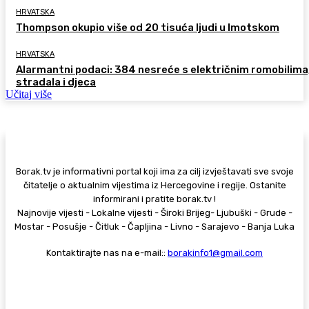
HRVATSKA
Thompson okupio više od 20 tisuća ljudi u Imotskom
HRVATSKA
Alarmantni podaci: 384 nesreće s električnim romobilima
stradala i djeca
Učitaj više
Borak.tv je informativni portal koji ima za cilj izvještavati sve svoje
čitatelje o aktualnim vijestima iz Hercegovine i regije. Ostanite
informirani i pratite borak.tv !
Najnovije vijesti - Lokalne vijesti - Široki Brijeg- Ljubuški - Grude -
Mostar - Posušje - Čitluk - Čapljina - Livno - Sarajevo - Banja Luka
Kontaktirajte nas na e-mail::
borakinfo1@gmail.com