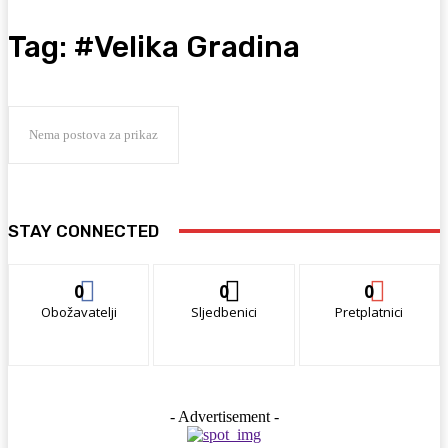
Tag:
#Velika Gradina
Nema postova za prikaz
STAY CONNECTED
0
0
0
Obožavatelji
Sljedbenici
Pretplatnici
- Advertisement -