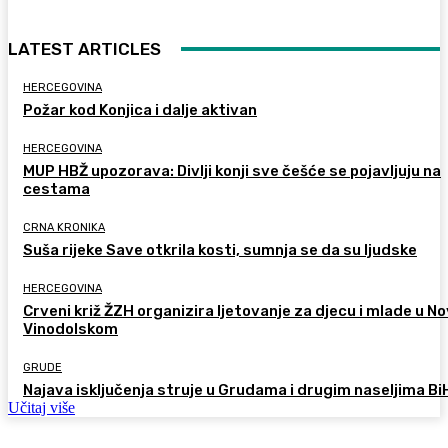
LATEST ARTICLES
HERCEGOVINA
Požar kod Konjica i dalje aktivan
HERCEGOVINA
MUP HBŽ upozorava: Divlji konji sve češće se pojavljuju na
cestama
CRNA KRONIKA
Suša rijeke Save otkrila kosti, sumnja se da su ljudske
HERCEGOVINA
Crveni križ ŽZH organizira ljetovanje za djecu i mlade u 
Vinodolskom
GRUDE
Najava isključenja struje u Grudama i drugim naseljima Bi
Učitaj više