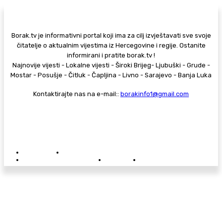
Borak.tv je informativni portal koji ima za cilj izvještavati sve svoje
čitatelje o aktualnim vijestima iz Hercegovine i regije. Ostanite
informirani i pratite borak.tv !
Najnovije vijesti - Lokalne vijesti - Široki Brijeg- Ljubuški - Grude -
Mostar - Posušje - Čitluk - Čapljina - Livno - Sarajevo - Banja Luka
Kontaktirajte nas na e-mail::
borakinfo1@gmail.com
© Copyright - Borak.tv
Privatnost
Pravila anonimnog komentiranja
Oglašavanje na Borak.tv
Donacije
Kontakt