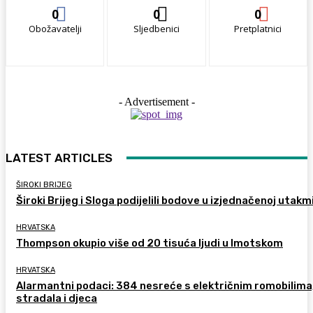
0
0
0
Obožavatelji
Sljedbenici
Pretplatnici
- Advertisement -
LATEST ARTICLES
ŠIROKI BRIJEG
Široki Brijeg i Sloga podijelili bodove u izjednačenoj utakm
HRVATSKA
Thompson okupio više od 20 tisuća ljudi u Imotskom
HRVATSKA
Alarmantni podaci: 384 nesreće s električnim romobilima
stradala i djeca