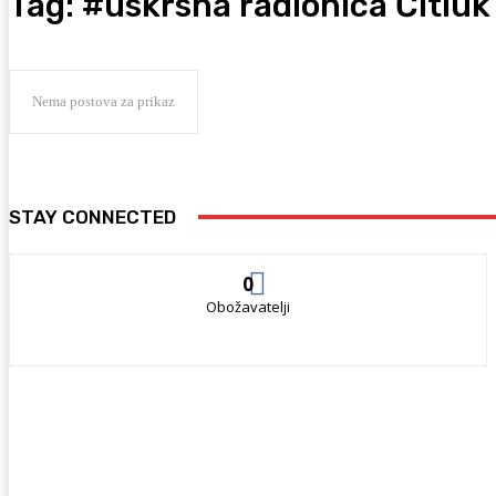
Tag:
#uskrsna radionica Čitluk
Nema postova za prikaz
STAY CONNECTED
0
Obožavatelji