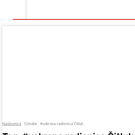
Naslovna
Lokalno
Hercegovina
Sport
Naslovnica
Oznake
#uskrsna radionica Čitluk