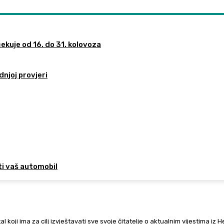
ekuje od 16. do 31. kolovoza
dnjoj provjeri
ti vaš automobil
al koji ima za cilj izvještavati sve svoje čitatelje o aktualnim vijestima iz 