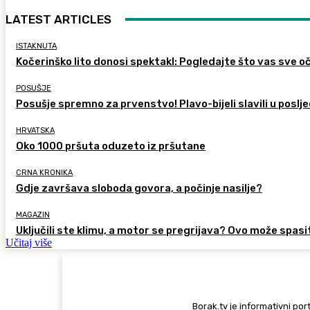
LATEST ARTICLES
ISTAKNUTA
Kočerinško lito donosi spektakl: Pogledajte što vas sve oč
POSUŠJE
Posušje spremno za prvenstvo! Plavo-bijeli slavili u poslje
HRVATSKA
Oko 1000 pršuta oduzeto iz pršutane
CRNA KRONIKA
Gdje završava sloboda govora, a počinje nasilje?
MAGAZIN
Uključili ste klimu, a motor se pregrijava? Ovo može spasi
Učitaj više
Borak.tv je informativni port