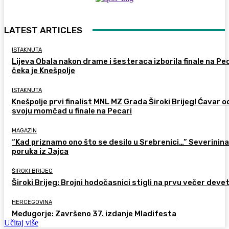
LATEST ARTICLES
ISTAKNUTA
Lijeva Obala nakon drame i šesteraca izborila finale na Pec
čeka je Knešpolje
ISTAKNUTA
Knešpolje prvi finalist MNL MZ Grada Široki Brijeg! Ćavar 
svoju momčad u finale na Pecari
MAGAZIN
“Kad priznamo ono što se desilo u Srebrenici…” Severinina
poruka iz Jajca
ŠIROKI BRIJEG
Široki Brijeg: Brojni hodočasnici stigli na prvu večer deve
HERCEGOVINA
Međugorje: Završeno 37. izdanje Mladifesta
Učitaj više