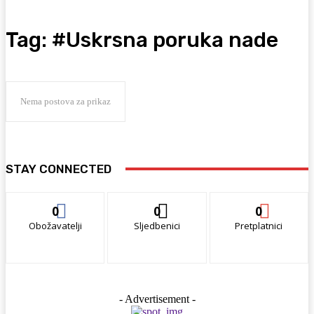
Tag:
#Uskrsna poruka nade
Nema postova za prikaz
STAY CONNECTED
0
0
0
Obožavatelji
Sljedbenici
Pretplatnici
- Advertisement -