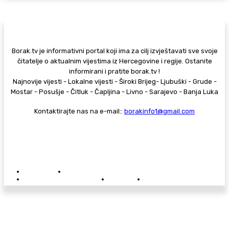
Borak.tv je informativni portal koji ima za cilj izvještavati sve svoje
čitatelje o aktualnim vijestima iz Hercegovine i regije. Ostanite
informirani i pratite borak.tv !
Najnovije vijesti - Lokalne vijesti - Široki Brijeg- Ljubuški - Grude -
Mostar - Posušje - Čitluk - Čapljina - Livno - Sarajevo - Banja Luka
Kontaktirajte nas na e-mail::
borakinfo1@gmail.com
© Copyright - Borak.tv
Privatnost
Pravila anonimnog komentiranja
Oglašavanje na Borak.tv
Donacije
Kontakt