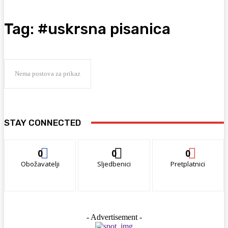
Tag:
#uskrsna pisanica
Nema postova za prikaz
STAY CONNECTED
0
0
0
Obožavatelji
Sljedbenici
Pretplatnici
- Advertisement -