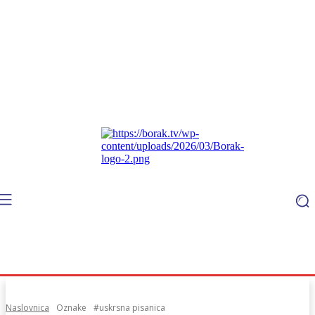
Naslovnica
Oznake
#uskrsna pisanica