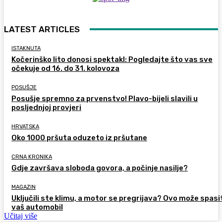
LATEST ARTICLES
ISTAKNUTA
Kočerinško lito donosi spektakl: Pogledajte što vas sve
očekuje od 16. do 31. kolovoza
POSUŠJE
Posušje spremno za prvenstvo! Plavo-bijeli slavili u
posljednjoj provjeri
HRVATSKA
Oko 1000 pršuta oduzeto iz pršutane
CRNA KRONIKA
Gdje završava sloboda govora, a počinje nasilje?
MAGAZIN
Uključili ste klimu, a motor se pregrijava? Ovo može spasi
vaš automobil
Učitaj više