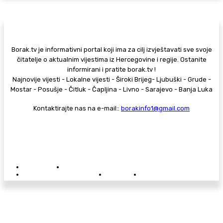
Borak.tv je informativni portal koji ima za cilj izvještavati sve svoje
čitatelje o aktualnim vijestima iz Hercegovine i regije. Ostanite
informirani i pratite borak.tv !
Najnovije vijesti - Lokalne vijesti - Široki Brijeg- Ljubuški - Grude -
Mostar - Posušje - Čitluk - Čapljina - Livno - Sarajevo - Banja Luka
Kontaktirajte nas na e-mail::
borakinfo1@gmail.com
© Copyright - Borak.tv
Privatnost
Pravila anonimnog komentiranja
Oglašavanje na Borak.tv
Donacije
Kontakt