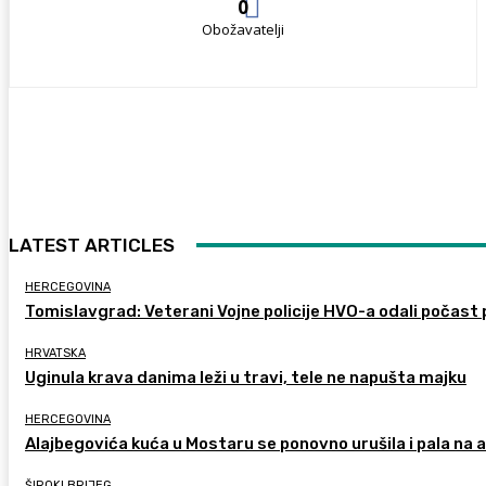
0
Obožavatelji
LATEST ARTICLES
HERCEGOVINA
Tomislavgrad: Veterani Vojne policije HVO-a odali počast 
HRVATSKA
Uginula krava danima leži u travi, tele ne napušta majku
HERCEGOVINA
Alajbegovića kuća u Mostaru se ponovno urušila i pala na
ŠIROKI BRIJEG