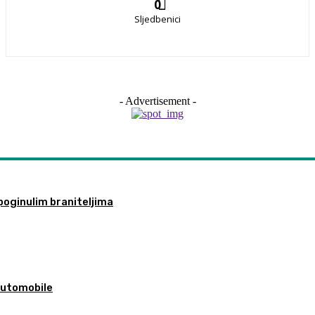
0
Sljedbenici
- Advertisement -
poginulim braniteljima
 automobile