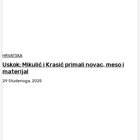
HRVATSKA
Uskok: Mikulić i Krasić primali novac, meso i
materijal
29 Studenoga, 2025