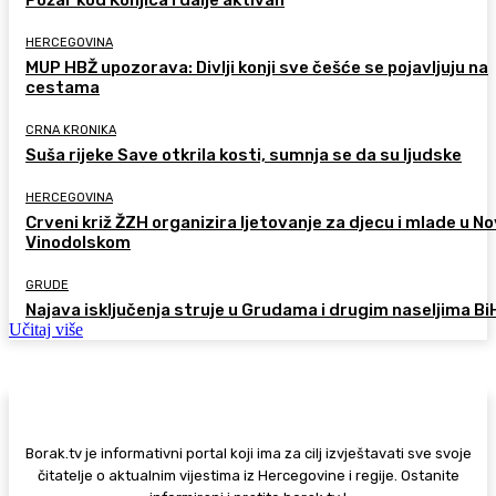
HERCEGOVINA
MUP HBŽ upozorava: Divlji konji sve češće se pojavljuju na
cestama
CRNA KRONIKA
Suša rijeke Save otkrila kosti, sumnja se da su ljudske
HERCEGOVINA
Crveni križ ŽZH organizira ljetovanje za djecu i mlade u 
Vinodolskom
GRUDE
Najava isključenja struje u Grudama i drugim naseljima Bi
Učitaj više
Borak.tv je informativni portal koji ima za cilj izvještavati sve svoje
čitatelje o aktualnim vijestima iz Hercegovine i regije. Ostanite