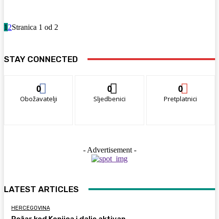
1
2
Stranica 1 od 2
STAY CONNECTED
0
0
0
Obožavatelji
Sljedbenici
Pretplatnici
- Advertisement -
LATEST ARTICLES
HERCEGOVINA
Požar kod Konjica i dalje aktivan