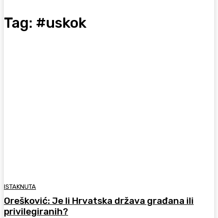
Tag:
#uskok
ISTAKNUTA
Orešković: Je li Hrvatska država građana ili
privilegiranih?