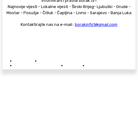
informirani i pratite borak.tv !
Najnovije vijesti - Lokalne vijesti - Široki Brijeg- Ljubuški - Grude -
Mostar - Posušje - Čitluk - Čapljina - Livno - Sarajevo - Banja Luka
Kontaktirajte nas na e-mail::
borakinfo1@gmail.com
© Copyright - Borak.tv
Privatnost
Pravila anonimnog komentiranja
Oglašavanje na Borak.tv
Donacije
Kontakt