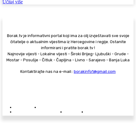
Učitaj više
Borak.tv je informativni portal koji ima za cilj izvještavati sve svoje
čitatelje o aktualnim vijestima iz Hercegovine i regije. Ostanite
informirani i pratite borak.tv !
Najnovije vijesti - Lokalne vijesti - Široki Brijeg- Ljubuški - Grude -
Mostar - Posušje - Čitluk - Čapljina - Livno - Sarajevo - Banja Luka
Kontaktirajte nas na e-mail::
borakinfo1@gmail.com
© Copyright - Borak.tv
Privatnost
Pravila anonimnog komentiranja
Oglašavanje na Borak.tv
Donacije
Kontakt