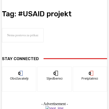
Tag:
#USAID projekt
Nema postova za prikaz
STAY CONNECTED
0
0
0
Obožavatelji
Sljedbenici
Pretplatnici
- Advertisement -