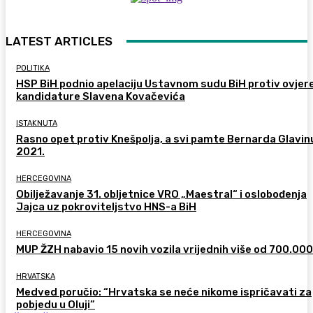
LATEST ARTICLES
POLITIKA
HSP BiH podnio apelaciju Ustavnom sudu BiH protiv ovjer
kandidature Slavena Kovačevića
ISTAKNUTA
Rasno opet protiv Knešpolja, a svi pamte Bernarda Glavinu
2021.
HERCEGOVINA
Obilježavanje 31. obljetnice VRO „Maestral“ i oslobođenja
Jajca uz pokroviteljstvo HNS-a BiH
HERCEGOVINA
MUP ŽZH nabavio 15 novih vozila vrijednih više od 700.00
HRVATSKA
Medved poručio: “Hrvatska se neće nikome ispričavati za
pobjedu u Oluji”