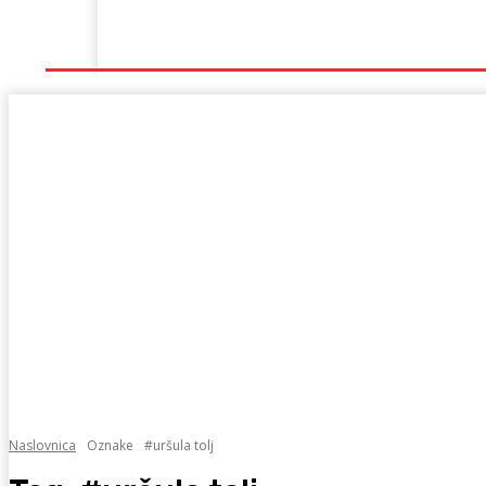
Naslovna
Lokalno
Hercegovina
Sport
Naslovnica
Oznake
#uršula tolj