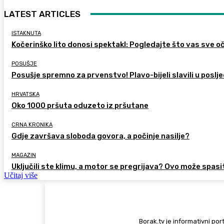
LATEST ARTICLES
ISTAKNUTA
Kočerinško lito donosi spektakl: Pogledajte što vas sve oč
POSUŠJE
Posušje spremno za prvenstvo! Plavo-bijeli slavili u poslje
HRVATSKA
Oko 1000 pršuta oduzeto iz pršutane
CRNA KRONIKA
Gdje završava sloboda govora, a počinje nasilje?
MAGAZIN
Uključili ste klimu, a motor se pregrijava? Ovo može spasi
Učitaj više
Borak.tv je informativni port