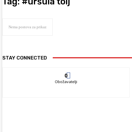
Tag:
#uršula tolj
Nema postova za prikaz
STAY CONNECTED
0
Obožavatelji