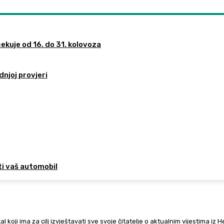
ekuje od 16. do 31. kolovoza
dnjoj provjeri
ti vaš automobil
al koji ima za cilj izvještavati sve svoje čitatelje o aktualnim vijestima iz 