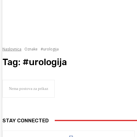
Naslovnica
Oznake
#urologija
Tag:
#urologija
Nema postova za prikaz
STAY CONNECTED