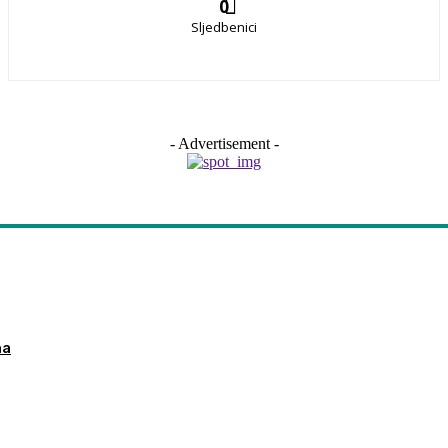
0
Sljedbenici
- Advertisement -
ma