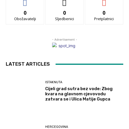
0
0
0
Obožavatelji
Sljedbenici
Pretplatnici
- Advertisement -
LATEST ARTICLES
ISTAKNUTA
Cijeli grad sutra bez vode: Zbog
kvara na glavnom cjevovodu
zatvara se i Ulica Matije Gupca
HERCEGOVINA