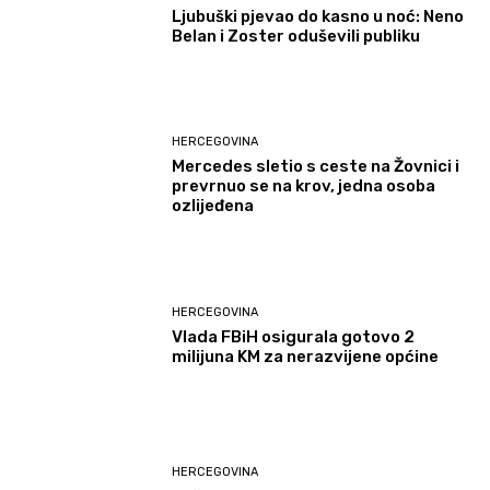
Ljubuški pjevao do kasno u noć: Neno
Belan i Zoster oduševili publiku
HERCEGOVINA
Mercedes sletio s ceste na Žovnici i
prevrnuo se na krov, jedna osoba
ozlijeđena
HERCEGOVINA
Vlada FBiH osigurala gotovo 2
milijuna KM za nerazvijene općine
HERCEGOVINA