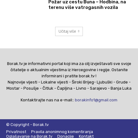
Požar uz cestu Buna – Hodbina, na
terenu više vatrogasnih vozila
Učitaj više
Borak.tv je informativni portal koji ima za cilj izvještavati sve svoje
čitatelje o aktualnim vijestima iz Hercegovine i regije. Ostanite
informirani i pratite borak.tv !
Najnovije vijesti - Lokalne vijesti - Široki Brijeg- Ljubuški - Grude -
Mostar - Posušje - Čitluk - Čapljina - Livno - Sarajevo - Banja Luka
Kontaktirajte nas na e-mail::
borakinfo1@gmail.com
© Copyright - Borak.tv
Privatnost
Pravila anonimnog komentiranja
Oglašavanje na Borak.tv
Donacije
Kontakt