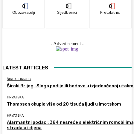
0
0
0
Obožavatelji
Sljedbenici
Pretplatnici
- Advertisement -
LATEST ARTICLES
ŠIROKI BRIJEG
Široki Brijeg i Sloga podijelili bodove u izjednačenoj utakm
HRVATSKA
Thompson okupio više od 20 tisuća ljudi u Imotskom
HRVATSKA
Alarmantni podaci: 384 nesreće s električnim romobilima
stradala i djeca