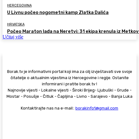
HERCEGOVINA
U Livnu počeo nogometni kamp Zlatka Dalića
HRVATSKA
Počeo Maraton lađa na Neretvi: 31 ekipa krenula iz Metkov
Učitaj više
Borak.tv je informativni portal koji ima za cilj izvještavati sve svoje
čitatelje o aktualnim vijestima iz Hercegovine i regije. Ostanite
informirani i pratite borak.tv !
Najnovije vijesti - Lokalne vijesti - Široki Brijeg- Ljubuški - Grude -
Mostar - Posušje - Čitluk - Čapljina - Livno - Sarajevo - Banja Luka
Kontaktirajte nas na e-mail::
borakinfo1@gmail.com
© Copyright - Borak.tv