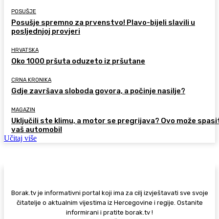
POSUŠJE
Posušje spremno za prvenstvo! Plavo-bijeli slavili u
posljednjoj provjeri
HRVATSKA
Oko 1000 pršuta oduzeto iz pršutane
CRNA KRONIKA
Gdje završava sloboda govora, a počinje nasilje?
MAGAZIN
Uključili ste klimu, a motor se pregrijava? Ovo može spasi
vaš automobil
Učitaj više
Borak.tv je informativni portal koji ima za cilj izvještavati sve svoje
čitatelje o aktualnim vijestima iz Hercegovine i regije. Ostanite
informirani i pratite borak.tv !