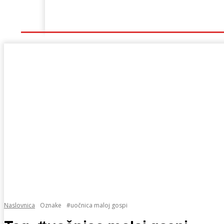
Naslovna
Lokalno
Hercegovina
Sport
Naslovnica
Oznake
#uočnica maloj gospi