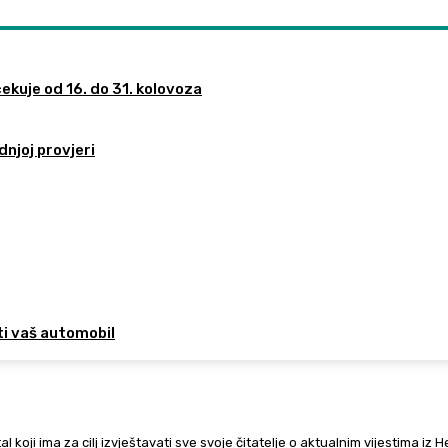
ekuje od 16. do 31. kolovoza
dnjoj provjeri
ti vaš automobil
al koji ima za cilj izvještavati sve svoje čitatelje o aktualnim vijestima iz 