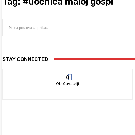
Tag:
#uočnica maloj gospi
Nema postova za prikaz
STAY CONNECTED
0
Obožavatelji