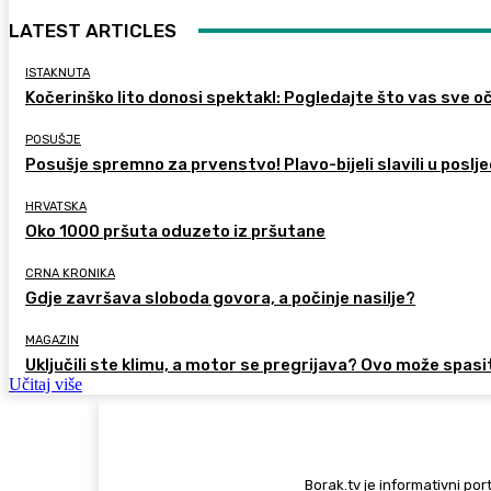
LATEST ARTICLES
ISTAKNUTA
Kočerinško lito donosi spektakl: Pogledajte što vas sve oč
POSUŠJE
Posušje spremno za prvenstvo! Plavo-bijeli slavili u poslje
HRVATSKA
Oko 1000 pršuta oduzeto iz pršutane
CRNA KRONIKA
Gdje završava sloboda govora, a počinje nasilje?
MAGAZIN
Uključili ste klimu, a motor se pregrijava? Ovo može spasi
Učitaj više
Borak.tv je informativni port