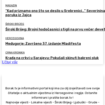
MAGAZIN
“Kad priznamo ono što se desilo u Srebrenici…” Severinina
poruka iz Jajca
ŠIROKI BRIJEG
Široki Brijeg: Brojni hodočasnici stigli na prvu večer deve
HERCEGOVINA
Međugorje: Završeno 37. izdanje Mladifesta
CRNA KRONIKA
Krađa na crkvi u Sarajevu: Pokušali skinuti bakreni oluk
Učitaj više
Borak.tv je informativni portal koji ima za cilj izvještavati sve svoje
čitatelje o aktualnim vijestima iz Hercegovine i regije. Ostanite
informirani i pratite borak.tv !
Najnovije vijesti - Lokalne vijesti - Široki Brijeg- Ljubuški - Grude -