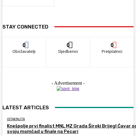
STAY CONNECTED
0
0
0
Obožavatelji
Sljedbenici
Pretplatnici
- Advertisement -
LATEST ARTICLES
ISTAKNUTA
Knešpolje prvi finalist MNL MZ Grada Široki Brijeg! Ćavar 
svoju momčad u finale na Pecari