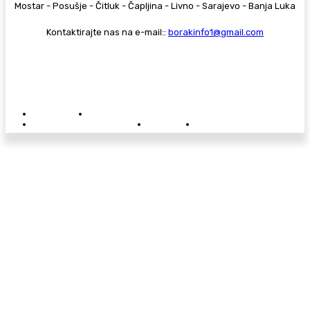
Mostar - Posušje - Čitluk - Čapljina - Livno - Sarajevo - Banja Luka
Kontaktirajte nas na e-mail::
borakinfo1@gmail.com
© Copyright - Borak.tv
Privatnost
Pravila anonimnog komentiranja
Oglašavanje na Borak.tv
Donacije
Kontakt