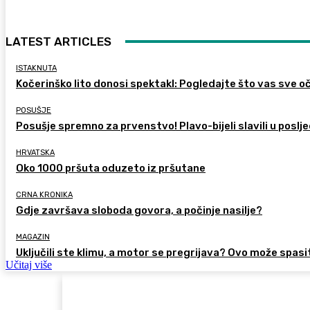
LATEST ARTICLES
ISTAKNUTA
Kočerinško lito donosi spektakl: Pogledajte što vas sve oč
POSUŠJE
Posušje spremno za prvenstvo! Plavo-bijeli slavili u poslje
HRVATSKA
Oko 1000 pršuta oduzeto iz pršutane
CRNA KRONIKA
Gdje završava sloboda govora, a počinje nasilje?
MAGAZIN
Uključili ste klimu, a motor se pregrijava? Ovo može spasi
Učitaj više