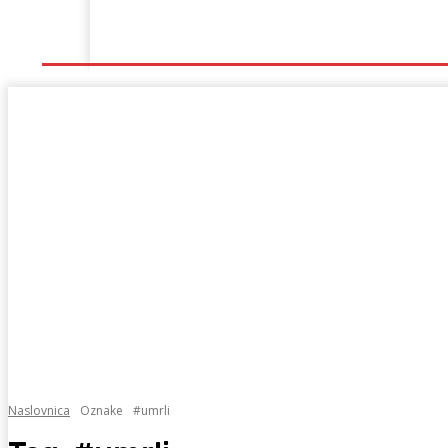
Naslovna
Lokalno
Hercegovina
Sport
Naslovnica
Oznake
#umrli