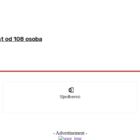
ast od 108 osoba
0
Sljedbenici
- Advertisement -