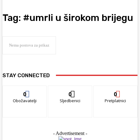
Tag:
#umrli u širokom brijegu
Nema postova za prikaz
STAY CONNECTED
0
0
0
Obožavatelji
Sljedbenici
Pretplatnici
- Advertisement -