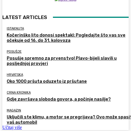
LATEST ARTICLES
ISTAKNUTA
Kočerinško lito donosi spektakl: Pogledajte što vas sve
očekuje od 16. do 31. kolovoza
POSUŠJE
Posušje spremno za prvenstvo! Plavo-bijeli slavili u
posljednjoj provjeri
HRVATSKA
Oko 1000 pršuta oduzeto iz pršutane
CRNA KRONIKA
Gdje završava sloboda govora, a počinje nasilje?
MAGAZIN
Uključili ste klimu, a motor se pregrijava? Ovo može spasi
vaš automobil
Učitaj više