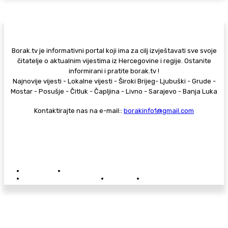
Borak.tv je informativni portal koji ima za cilj izvještavati sve svoje
čitatelje o aktualnim vijestima iz Hercegovine i regije. Ostanite
informirani i pratite borak.tv !
Najnovije vijesti - Lokalne vijesti - Široki Brijeg- Ljubuški - Grude -
Mostar - Posušje - Čitluk - Čapljina - Livno - Sarajevo - Banja Luka
Kontaktirajte nas na e-mail::
borakinfo1@gmail.com
© Copyright - Borak.tv
Privatnost
Pravila anonimnog komentiranja
Oglašavanje na Borak.tv
Donacije
Kontakt