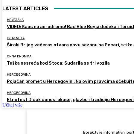
LATEST ARTICLES
HRVATSKA
VIDEO: Kaos na aerodromu! Bad Blue Boysi dočekali Torcidu
ISTAKNUTA
Široki Brijeg večeras otvara novu sezonu na Pecari, stiže 
CRNA KRONIKA
Teška nesreća kod Stoca: Sudarila se tri vozila
HERCEGOVINA
Pojačan promet u Hercegovini: Na ovim pravcima očekujt
HERCEGOVINA
Etnofest Didak donosi okuse, glazbu i tradiciju Hercegov
Učitaj više
Borak.tv je informativni port