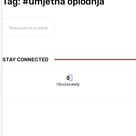
Tag:
#umjetna oplodnja
Nema postova za prikaz
STAY CONNECTED
0
Obožavatelji