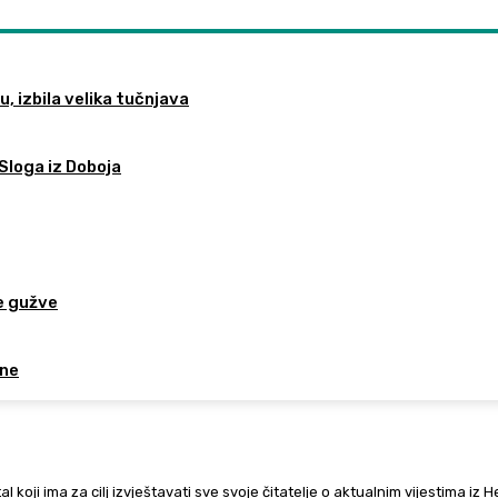
, izbila velika tučnjava
Sloga iz Doboja
e gužve
ine
al koji ima za cilj izvještavati sve svoje čitatelje o aktualnim vijestima iz 