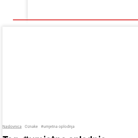
Naslovna
Lokalno
Hercegovina
Sport
Naslovnica
Oznake
#umjetna oplodnja