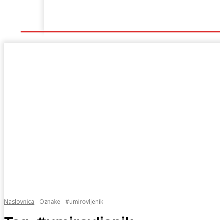
Naslovna
Lokalno
Hercegovina
Sport
Naslovnica
Oznake
#umirovljenik