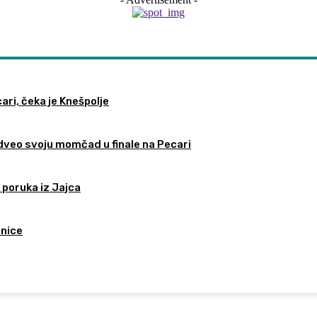
ari, čeka je Knešpolje
odveo svoju momčad u finale na Pecari
 poruka iz Jajca
tnice