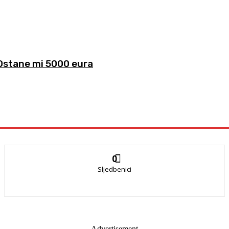
‘Ostane mi 5000 eura
0
Sljedbenici
- Advertisement -