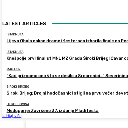
LATEST ARTICLES
ISTAKNUTA
Lijeva Obala nakon drame i šesteraca izborila finale na Pec
ISTAKNUTA
Knešpolje prvi finalist MNL MZ Grada Široki Brijeg! Ćavar 
MAGAZIN
“Kad priznamo ono što se desilo u Srebrenici…” Severinina
ŠIROKI BRIJEG
Široki Brijeg: Brojni hodočasnici stigli na prvu večer deve
HERCEGOVINA
Međugorje: Završeno 37. izdanje Mladifesta
Učitaj više