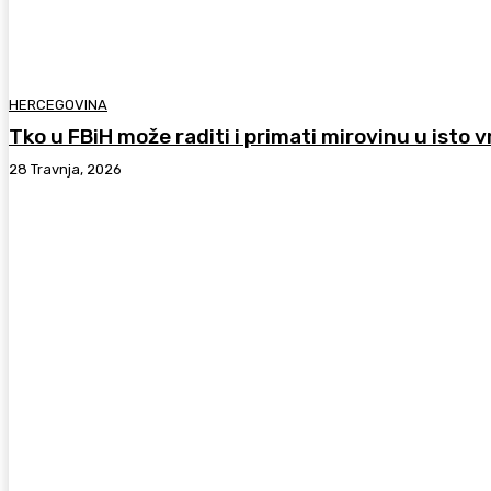
HERCEGOVINA
Tko u FBiH može raditi i primati mirovinu u isto 
28 Travnja, 2026