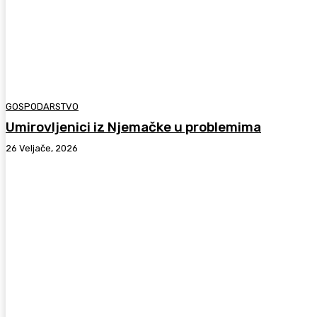
GOSPODARSTVO
Umirovljenici iz Njemačke u problemima
26 Veljače, 2026