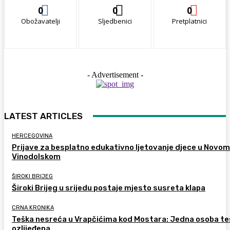
0
0
0
Obožavatelji
Sljedbenici
Pretplatnici
- Advertisement -
LATEST ARTICLES
HERCEGOVINA
Prijave za besplatno edukativno ljetovanje djece u Novom
Vinodolskom
ŠIROKI BRIJEG
Široki Brijeg u srijedu postaje mjesto susreta klapa
CRNA KRONIKA
Teška nesreća u Vrapčićima kod Mostara: Jedna osoba te
ozlijeđena