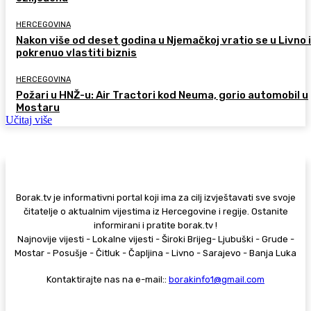
HERCEGOVINA
Nakon više od deset godina u Njemačkoj vratio se u Livno i
pokrenuo vlastiti biznis
HERCEGOVINA
Požari u HNŽ-u: Air Tractori kod Neuma, gorio automobil u
Mostaru
Učitaj više
Borak.tv je informativni portal koji ima za cilj izvještavati sve svoje
čitatelje o aktualnim vijestima iz Hercegovine i regije. Ostanite
informirani i pratite borak.tv !
Najnovije vijesti - Lokalne vijesti - Široki Brijeg- Ljubuški - Grude -
Mostar - Posušje - Čitluk - Čapljina - Livno - Sarajevo - Banja Luka
Kontaktirajte nas na e-mail::
borakinfo1@gmail.com