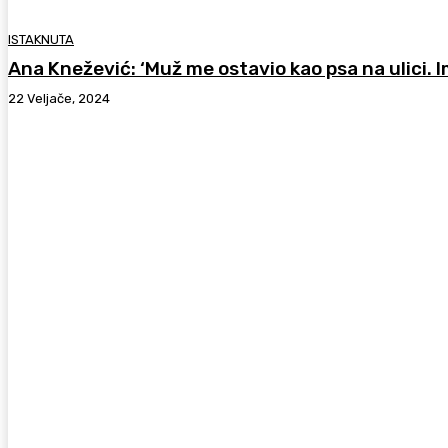
ISTAKNUTA
Ana Knežević: ‘Muž me ostavio kao psa na ulici. 
22 Veljače, 2024