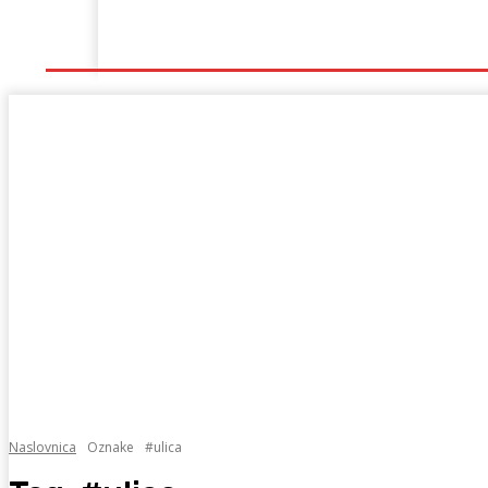
Naslovna
Lokalno
Hercegovina
Sport
Naslovnica
Oznake
#ulica