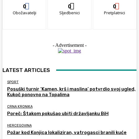
0
0
0
Obožavatelji
Sljedbenici
Pretplatnici
- Advertisement -
LATEST ARTICLES
SPORT
Posuški turnir ‘Kamen, krš i maslina’ potvrdio svoj ugled,
Kukoč ponovno na Topalima
CRNA KRONIKA
Poreč: Štakom pokušao ubiti državljanku BiH
HERCEGOVINA
Požar kod Konjica lokaliziran, vatrogasci branili kuće