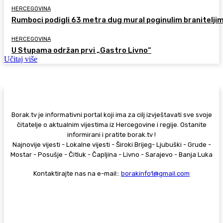
HERCEGOVINA
Rumboci podigli 63 metra dug mural poginulim branitelji
HERCEGOVINA
U Stupama održan prvi „Gastro Livno“
Učitaj više
Borak.tv je informativni portal koji ima za cilj izvještavati sve svoje
čitatelje o aktualnim vijestima iz Hercegovine i regije. Ostanite
informirani i pratite borak.tv !
Najnovije vijesti - Lokalne vijesti - Široki Brijeg- Ljubuški - Grude -
Mostar - Posušje - Čitluk - Čapljina - Livno - Sarajevo - Banja Luka
Kontaktirajte nas na e-mail::
borakinfo1@gmail.com
© Copyright - Borak.tv