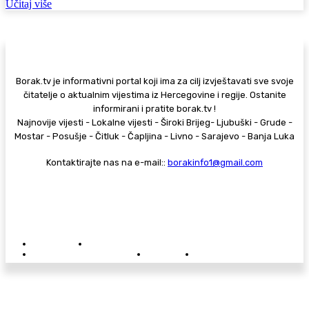
Učitaj više
Borak.tv je informativni portal koji ima za cilj izvještavati sve svoje
čitatelje o aktualnim vijestima iz Hercegovine i regije. Ostanite
informirani i pratite borak.tv !
Najnovije vijesti - Lokalne vijesti - Široki Brijeg- Ljubuški - Grude -
Mostar - Posušje - Čitluk - Čapljina - Livno - Sarajevo - Banja Luka
Kontaktirajte nas na e-mail::
borakinfo1@gmail.com
© Copyright - Borak.tv
Privatnost
Pravila anonimnog komentiranja
Oglašavanje na Borak.tv
Donacije
Kontakt