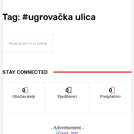
Tag:
#ugrovačka ulica
Nema postova za prikaz
STAY CONNECTED
0
0
0
Obožavatelji
Sljedbenici
Pretplatnici
- Advertisement -