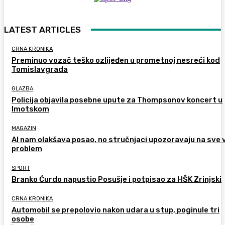
LATEST ARTICLES
CRNA KRONIKA
Preminuo vozač teško ozlijeđen u prometnoj nesreći kod
Tomislavgrada
GLAZBA
Policija objavila posebne upute za Thompsonov koncert u
Imotskom
MAGAZIN
AI nam olakšava posao, no stručnjaci upozoravaju na sve 
problem
SPORT
Branko Ćurdo napustio Posušje i potpisao za HŠK Zrinjski
CRNA KRONIKA
Automobil se prepolovio nakon udara u stup, poginule tri
osobe