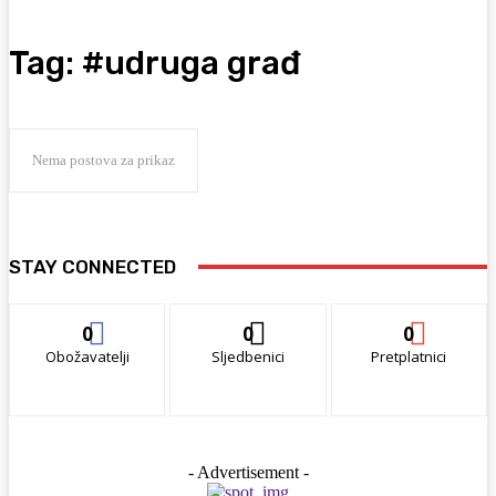
Tag:
#udruga građ
Nema postova za prikaz
STAY CONNECTED
0
0
0
Obožavatelji
Sljedbenici
Pretplatnici
- Advertisement -