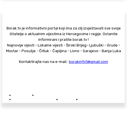
Borak.tv je informativni portal koji ima za cilj izvještavati sve svoje
čitatelje o aktualnim vijestima iz Hercegovine i regije. Ostanite
informirani i pratite borak.tv !
Najnovije vijesti - Lokalne vijesti - Široki Brijeg- Ljubuški - Grude -
Mostar - Posušje - Čitluk - Čapljina - Livno - Sarajevo - Banja Luka
Kontaktirajte nas na e-mail::
borakinfo1@gmail.com
© Copyright - Borak.tv
Privatnost
Pravila anonimnog komentiranja
Oglašavanje na Borak.tv
Donacije
Kontakt