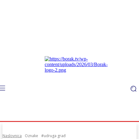
Naslovnica
Oznake
#udruga građ