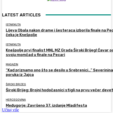
LATEST ARTICLES
ISTAKNUTA
Lijeva Obala nakon drame i šesteraca izborila finale na Pec
čeka je Knešpolje
ISTAKNUTA
Knešpolje prvi finalist MNL MZ Grada Široki Brijeg! Ćavar 
svoju momčad u finale na Pecari
MAGAZIN
“Kad priznamo ono što se desilo u Srebrenici…” Severinina
poruka iz Jajca
ŠIROKI BRIJEG
Široki Brijeg: Brojni hodočasnici stigli na prvu večer deve
HERCEGOVINA
Međugorje: Završeno 37. izdanje Mladifesta
Učitaj više