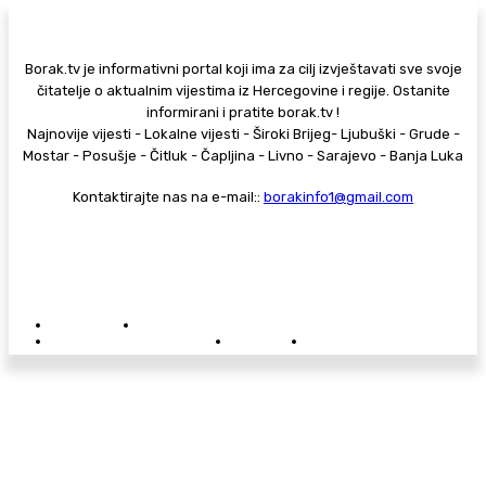
Borak.tv je informativni portal koji ima za cilj izvještavati sve svoje
čitatelje o aktualnim vijestima iz Hercegovine i regije. Ostanite
informirani i pratite borak.tv !
Najnovije vijesti - Lokalne vijesti - Široki Brijeg- Ljubuški - Grude -
Mostar - Posušje - Čitluk - Čapljina - Livno - Sarajevo - Banja Luka
Kontaktirajte nas na e-mail::
borakinfo1@gmail.com
© Copyright - Borak.tv
Privatnost
Pravila anonimnog komentiranja
Oglašavanje na Borak.tv
Donacije
Kontakt