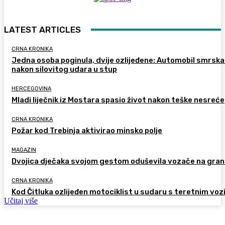
LATEST ARTICLES
CRNA KRONIKA
Jedna osoba poginula, dvije ozlijeđene: Automobil smrsk
nakon silovitog udara u stup
HERCEGOVINA
Mladi liječnik iz Mostara spasio život nakon teške nesreće
CRNA KRONIKA
Požar kod Trebinja aktivirao minsko polje
MAGAZIN
Dvojica dječaka svojom gestom oduševila vozače na gran
CRNA KRONIKA
Kod Čitluka ozlijeđen motociklist u sudaru s teretnim voz
Učitaj više