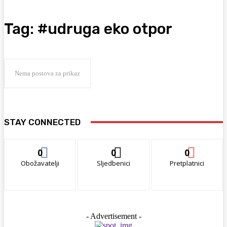
Tag:
#udruga eko otpor
Nema postova za prikaz
STAY CONNECTED
0
0
0
Obožavatelji
Sljedbenici
Pretplatnici
- Advertisement -