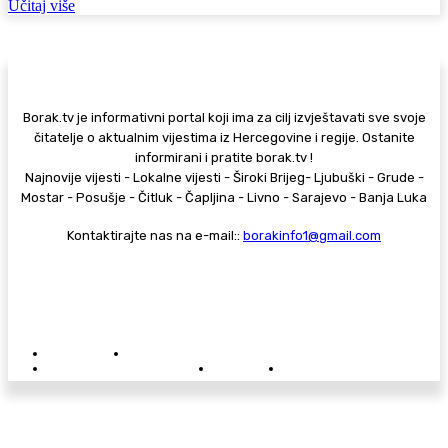
Učitaj više
Borak.tv je informativni portal koji ima za cilj izvještavati sve svoje
čitatelje o aktualnim vijestima iz Hercegovine i regije. Ostanite
informirani i pratite borak.tv !
Najnovije vijesti - Lokalne vijesti - Široki Brijeg- Ljubuški - Grude -
Mostar - Posušje - Čitluk - Čapljina - Livno - Sarajevo - Banja Luka
Kontaktirajte nas na e-mail::
borakinfo1@gmail.com
© Copyright - Borak.tv
Privatnost
Pravila anonimnog komentiranja
Oglašavanje na Borak.tv
Donacije
Kontakt