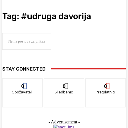
Tag:
#udruga davorija
Nema postova za prikaz
STAY CONNECTED
0
0
0
Obožavatelji
Sljedbenici
Pretplatnici
- Advertisement -