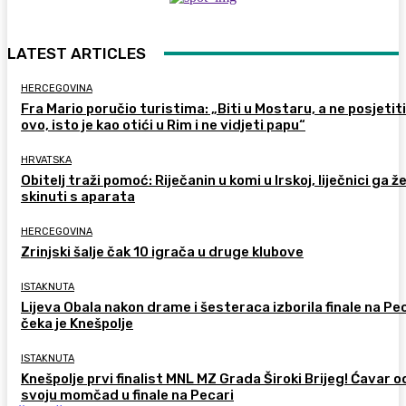
LATEST ARTICLES
HERCEGOVINA
Fra Mario poručio turistima: „Biti u Mostaru, a ne posjetiti
ovo, isto je kao otići u Rim i ne vidjeti papu“
HRVATSKA
Obitelj traži pomoć: Riječanin u komi u Irskoj, liječnici ga ž
skinuti s aparata
HERCEGOVINA
Zrinjski šalje čak 10 igrača u druge klubove
ISTAKNUTA
Lijeva Obala nakon drame i šesteraca izborila finale na Pec
čeka je Knešpolje
ISTAKNUTA
Knešpolje prvi finalist MNL MZ Grada Široki Brijeg! Ćavar 
svoju momčad u finale na Pecari