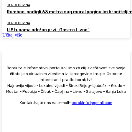
HERCEGOVINA
Rumboci podigli 63 metra dug mural poginulim branitelji
HERCEGOVINA
U Stupama održan prvi „Gastro Livno“
Učitaj više
Borak.tv je informativni portal koji ima za cilj izvještavati sve svoje
čitatelje o aktualnim vijestima iz Hercegovine i regije. Ostanite
informirani i pratite borak.tv !
Najnovije vijesti - Lokalne vijesti - Široki Brijeg- Ljubuški - Grude -
Mostar - Posušje - Čitluk - Čapljina - Livno - Sarajevo - Banja Luka
Kontaktirajte nas na e-mail::
borakinfo1@gmail.com
© Copyright - Borak.tv