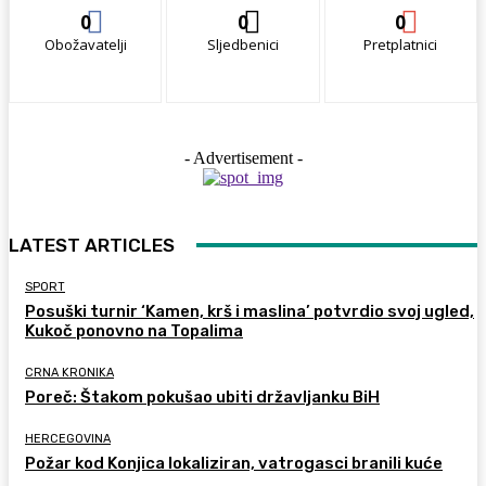
0
0
0
Obožavatelji
Sljedbenici
Pretplatnici
- Advertisement -
LATEST ARTICLES
SPORT
Posuški turnir ‘Kamen, krš i maslina’ potvrdio svoj ugled,
Kukoč ponovno na Topalima
CRNA KRONIKA
Poreč: Štakom pokušao ubiti državljanku BiH
HERCEGOVINA
Požar kod Konjica lokaliziran, vatrogasci branili kuće