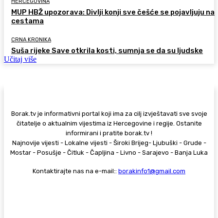
HERCEGOVINA
MUP HBŽ upozorava: Divlji konji sve češće se pojavljuju na
cestama
CRNA KRONIKA
Suša rijeke Save otkrila kosti, sumnja se da su ljudske
Učitaj više
Borak.tv je informativni portal koji ima za cilj izvještavati sve svoje
čitatelje o aktualnim vijestima iz Hercegovine i regije. Ostanite
informirani i pratite borak.tv !
Najnovije vijesti - Lokalne vijesti - Široki Brijeg- Ljubuški - Grude -
Mostar - Posušje - Čitluk - Čapljina - Livno - Sarajevo - Banja Luka
Kontaktirajte nas na e-mail::
borakinfo1@gmail.com
© Copyright - Borak.tv