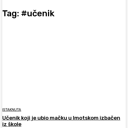
Tag:
#učenik
ISTAKNUTA
Učenik koji je ubio mačku u Imotskom izbačen
iz škole