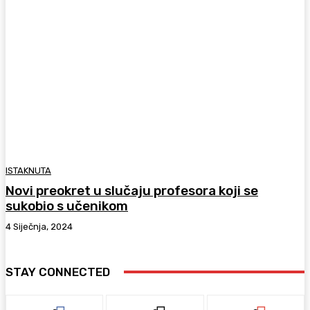
ISTAKNUTA
Novi preokret u slučaju profesora koji se
sukobio s učenikom
4 Siječnja, 2024
STAY CONNECTED