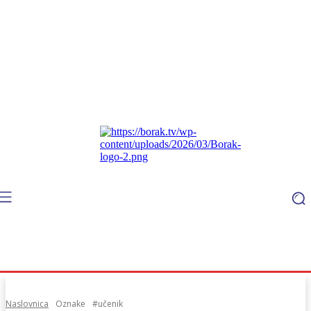
Naslovnica
Oznake
#učenik