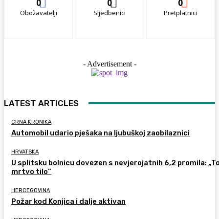
0
0
0
Obožavatelji
Sljedbenici
Pretplatnici
- Advertisement -
LATEST ARTICLES
CRNA KRONIKA
Automobil udario pješaka na ljubuškoj zaobilaznici
HRVATSKA
U splitsku bolnicu dovezen s nevjerojatnih 6,2 promila: „To
mrtvo tilo“
HERCEGOVINA
Požar kod Konjica i dalje aktivan