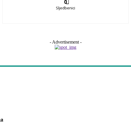
0
Sljedbenici
- Advertisement -
ma