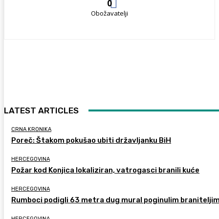
0
Obožavatelji
LATEST ARTICLES
CRNA KRONIKA
Poreč: Štakom pokušao ubiti državljanku BiH
HERCEGOVINA
Požar kod Konjica lokaliziran, vatrogasci branili kuće
HERCEGOVINA
Rumboci podigli 63 metra dug mural poginulim branitelji
HERCEGOVINA