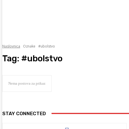
Naslovnica
Oznake
#ubolstvo
Tag:
#ubolstvo
Nema postova za prikaz
STAY CONNECTED