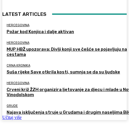
LATEST ARTICLES
HERCEGOVINA
Požar kod Konjica i dalje aktivan
HERCEGOVINA
MUP HBŽ upozorava: Divlji konji sve češće se pojavljuju na
cestama
CRNA KRONIKA
Suša rijeke Save otkrila kosti, sumnja se da su ljudske
HERCEGOVINA
Crveni križ ŽZH organizira ljetovanje za djecu i mlade u 
Vinodolskom
GRUDE
Najava isključenja struje u Grudama i drugim naseljima Bi
Učitaj više