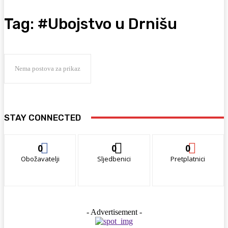
Tag:
#Ubojstvo u Drnišu
Nema postova za prikaz
STAY CONNECTED
0
0
0
Obožavatelji
Sljedbenici
Pretplatnici
- Advertisement -