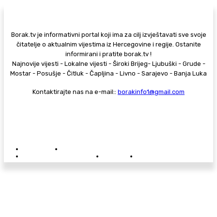
Borak.tv je informativni portal koji ima za cilj izvještavati sve svoje
čitatelje o aktualnim vijestima iz Hercegovine i regije. Ostanite
informirani i pratite borak.tv !
Najnovije vijesti - Lokalne vijesti - Široki Brijeg- Ljubuški - Grude -
Mostar - Posušje - Čitluk - Čapljina - Livno - Sarajevo - Banja Luka
Kontaktirajte nas na e-mail::
borakinfo1@gmail.com
© Copyright - Borak.tv
Privatnost
Pravila anonimnog komentiranja
Oglašavanje na Borak.tv
Donacije
Kontakt