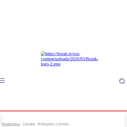
Naslovnica
Oznake
#Ubojstvo u Drnišu