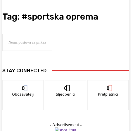
Tag:
#sportska oprema
Nema postova za prikaz
STAY CONNECTED
0
0
0
Obožavatelji
Sljedbenici
Pretplatnici
- Advertisement -