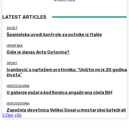
LATEST ARTICLES
SVIJET
Španjolska uvodi kontrole za putnike iz Italije
HRVATSKA
Gdje je danas Ante Gotovina?
SPORT
Ivanišević o najtežem protivniku: “Uništio mi je 20 godina
života”
HERCEGOVINA
U gašenje požara kod Konjica angažirana cijela BiH
HERCEGOVINA
Započela devetnica Velikoj Gospi u mostarskoj katedrali
Učitaj više