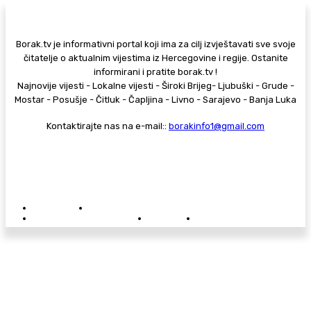
Borak.tv je informativni portal koji ima za cilj izvještavati sve svoje
čitatelje o aktualnim vijestima iz Hercegovine i regije. Ostanite
informirani i pratite borak.tv !
Najnovije vijesti - Lokalne vijesti - Široki Brijeg- Ljubuški - Grude -
Mostar - Posušje - Čitluk - Čapljina - Livno - Sarajevo - Banja Luka
Kontaktirajte nas na e-mail::
borakinfo1@gmail.com
© Copyright - Borak.tv
Privatnost
Pravila anonimnog komentiranja
Oglašavanje na Borak.tv
Donacije
Kontakt