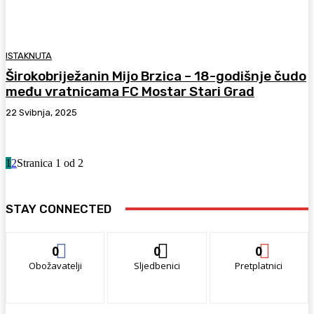
ISTAKNUTA
Širokobriježanin Mijo Brzica – 18-godišnje čudo
među vratnicama FC Mostar Stari Grad
22 Svibnja, 2025
1
2
Stranica 1 od 2
STAY CONNECTED
0
0
0
Obožavatelji
Sljedbenici
Pretplatnici