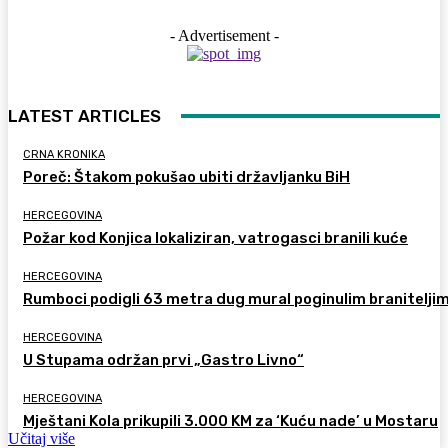
- Advertisement -
LATEST ARTICLES
CRNA KRONIKA
Poreč: Štakom pokušao ubiti državljanku BiH
HERCEGOVINA
Požar kod Konjica lokaliziran, vatrogasci branili kuće
HERCEGOVINA
Rumboci podigli 63 metra dug mural poginulim branitelji
HERCEGOVINA
U Stupama održan prvi „Gastro Livno“
HERCEGOVINA
Mještani Kola prikupili 3.000 KM za ‘Kuću nade’ u Mostaru
Učitaj više