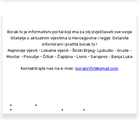
Borak.tv je informativni portal koji ima za cilj izvještavati sve svoje
čitatelje o aktualnim vijestima iz Hercegovine i regije. Ostanite
informirani i pratite borak.tv !
Najnovije vijesti - Lokalne vijesti - Široki Brijeg- Ljubuški - Grude -
Mostar - Posušje - Čitluk - Čapljina - Livno - Sarajevo - Banja Luka
Kontaktirajte nas na e-mail::
borakinfo1@gmail.com
© Copyright - Borak.tv
Privatnost
Pravila anonimnog komentiranja
Oglašavanje na Borak.tv
Donacije
Kontakt