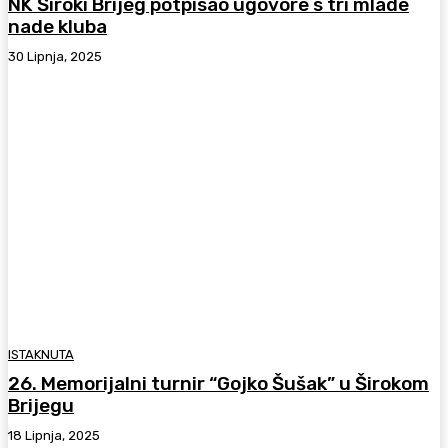
NK Široki Brijeg potpisao ugovore s tri mlade
nade kluba
30 Lipnja, 2025
ISTAKNUTA
26. Memorijalni turnir “Gojko Šušak” u Širokom
Brijegu
18 Lipnja, 2025