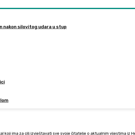
n nakon silovitog udara u stup
ici
ilom
al koji ima za cilj izvještavati sve svoje čitatelje o aktualnim vijestima iz 