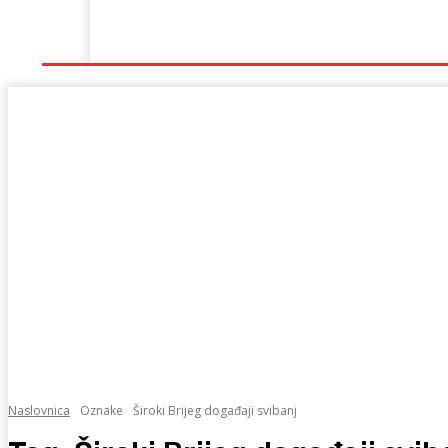
Naslovna
Lokalno
Hercegovina
Sport
Naslovnica
Oznake
Široki Brijeg događaji svibanj