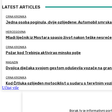
LATEST ARTICLES
CRNA KRONIKA
Jedna osoba poginula, dvije ozlijeđene: Automobil smrska
HERCEGOVINA
Mladi liječnik iz Mostara spasio život nakon teške nesreće
CRNA KRONIKA
Požar kod Trebinja aktivirao minsko polje
MAGAZIN
Dvojica dječaka svojom gestom oduševila vozače na gran
CRNA KRONIKA
Kod Čitluka ozlijeđen motociklist u sudaru s teretnim voz
Učitaj više
Borak.tv je informativni port