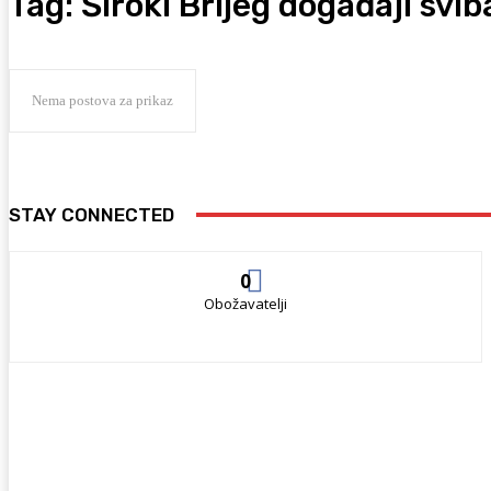
Tag:
Široki Brijeg događaji svib
Nema postova za prikaz
STAY CONNECTED
0
Obožavatelji