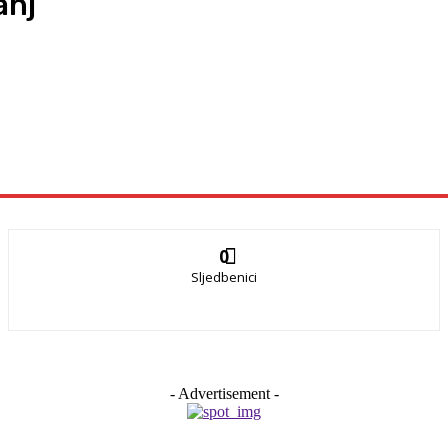
anj
0
Sljedbenici
- Advertisement -