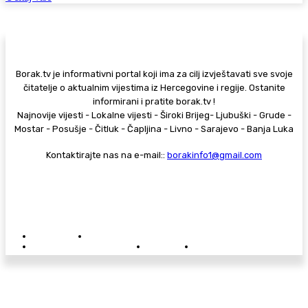
Borak.tv je informativni portal koji ima za cilj izvještavati sve svoje
čitatelje o aktualnim vijestima iz Hercegovine i regije. Ostanite
informirani i pratite borak.tv !
Najnovije vijesti - Lokalne vijesti - Široki Brijeg- Ljubuški - Grude -
Mostar - Posušje - Čitluk - Čapljina - Livno - Sarajevo - Banja Luka
Kontaktirajte nas na e-mail::
borakinfo1@gmail.com
© Copyright - Borak.tv
Privatnost
Pravila anonimnog komentiranja
Oglašavanje na Borak.tv
Donacije
Kontakt