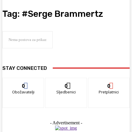
Tag:
#Serge Brammertz
Nema postova za prikaz
STAY CONNECTED
0
0
0
Obožavatelji
Sljedbenici
Pretplatnici
- Advertisement -