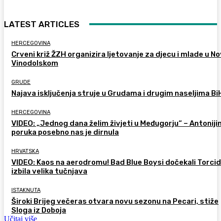
LATEST ARTICLES
HERCEGOVINA
Crveni križ ŽZH organizira ljetovanje za djecu i mlade u 
Vinodolskom
GRUDE
Najava isključenja struje u Grudama i drugim naseljima Bi
HERCEGOVINA
VIDEO: „Jednog dana želim živjeti u Međugorju“ – Antoniji
poruka posebno nas je dirnula
HRVATSKA
VIDEO: Kaos na aerodromu! Bad Blue Boysi dočekali Torcid
izbila velika tučnjava
ISTAKNUTA
Široki Brijeg večeras otvara novu sezonu na Pecari, stiže
Sloga iz Doboja
Učitaj više