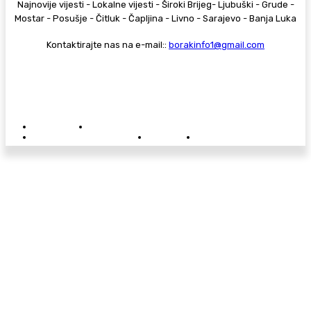
Najnovije vijesti - Lokalne vijesti - Široki Brijeg- Ljubuški - Grude -
Mostar - Posušje - Čitluk - Čapljina - Livno - Sarajevo - Banja Luka
Kontaktirajte nas na e-mail::
borakinfo1@gmail.com
© Copyright - Borak.tv
Privatnost
Pravila anonimnog komentiranja
Oglašavanje na Borak.tv
Donacije
Kontakt