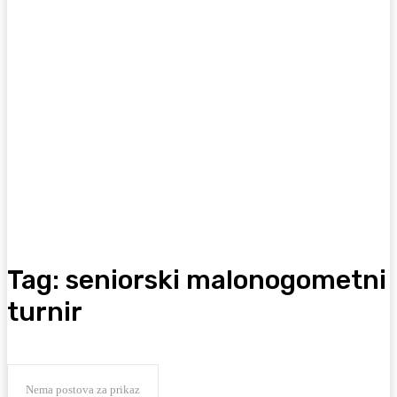
Tag:
seniorski malonogometni
turnir
Nema postova za prikaz