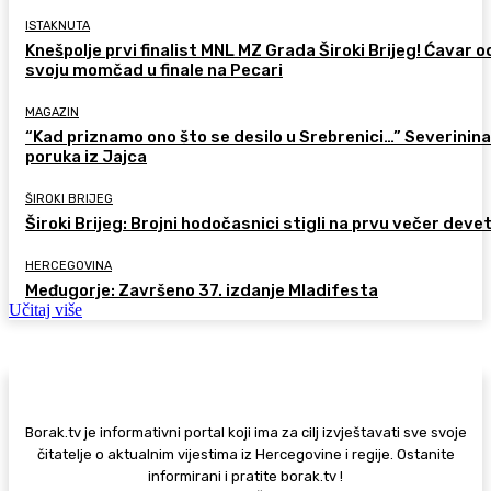
ISTAKNUTA
Knešpolje prvi finalist MNL MZ Grada Široki Brijeg! Ćavar 
svoju momčad u finale na Pecari
MAGAZIN
“Kad priznamo ono što se desilo u Srebrenici…” Severinina
poruka iz Jajca
ŠIROKI BRIJEG
Široki Brijeg: Brojni hodočasnici stigli na prvu večer deve
HERCEGOVINA
Međugorje: Završeno 37. izdanje Mladifesta
Učitaj više
Borak.tv je informativni portal koji ima za cilj izvještavati sve svoje
čitatelje o aktualnim vijestima iz Hercegovine i regije. Ostanite
informirani i pratite borak.tv !