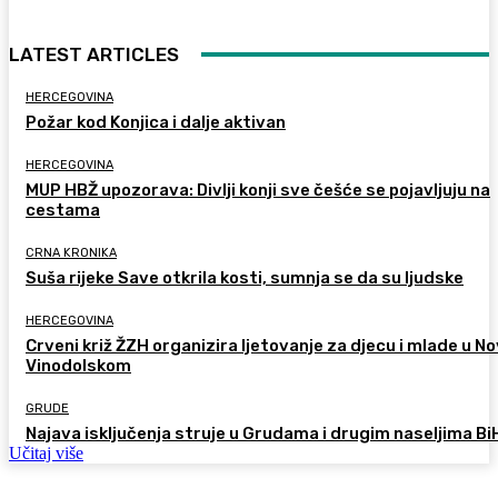
LATEST ARTICLES
HERCEGOVINA
Požar kod Konjica i dalje aktivan
HERCEGOVINA
MUP HBŽ upozorava: Divlji konji sve češće se pojavljuju na
cestama
CRNA KRONIKA
Suša rijeke Save otkrila kosti, sumnja se da su ljudske
HERCEGOVINA
Crveni križ ŽZH organizira ljetovanje za djecu i mlade u 
Vinodolskom
GRUDE
Najava isključenja struje u Grudama i drugim naseljima Bi
Učitaj više