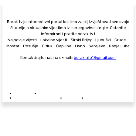
Borak.tv je informativni portal koji ima za cilj izvještavati sve svoje
čitatelje o aktualnim vijestima iz Hercegovine i regije. Ostanite
informirani i pratite borak.tv !
Najnovije vijesti - Lokalne vijesti - Široki Brijeg- Ljubuški - Grude -
Mostar - Posušje - Čitluk - Čapljina - Livno - Sarajevo - Banja Luka
Kontaktirajte nas na e-mail::
borakinfo1@gmail.com
© Copyright - Borak.tv
Privatnost
Pravila anonimnog komentiranja
Oglašavanje na Borak.tv
Donacije
Kontakt