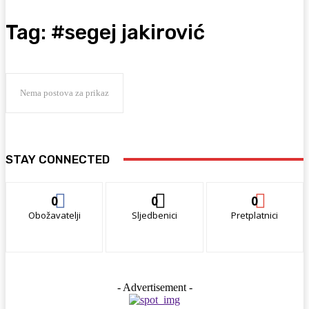
Tag:
#segej jakirović
Nema postova za prikaz
STAY CONNECTED
0
0
0
Obožavatelji
Sljedbenici
Pretplatnici
- Advertisement -