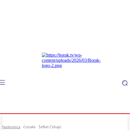
Naslovnica
Oznake
Šefket Čehajić