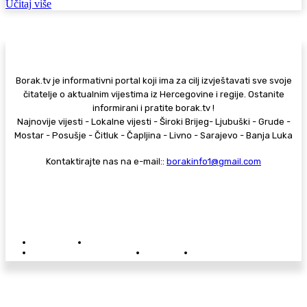
Učitaj više
Borak.tv je informativni portal koji ima za cilj izvještavati sve svoje
čitatelje o aktualnim vijestima iz Hercegovine i regije. Ostanite
informirani i pratite borak.tv !
Najnovije vijesti - Lokalne vijesti - Široki Brijeg- Ljubuški - Grude -
Mostar - Posušje - Čitluk - Čapljina - Livno - Sarajevo - Banja Luka
Kontaktirajte nas na e-mail::
borakinfo1@gmail.com
© Copyright - Borak.tv
Privatnost
Pravila anonimnog komentiranja
Oglašavanje na Borak.tv
Donacije
Kontakt