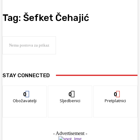
Tag:
Šefket Čehajić
Nema postova za prikaz
STAY CONNECTED
0
0
0
Obožavatelji
Sljedbenici
Pretplatnici
- Advertisement -