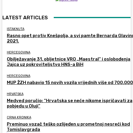
LATEST ARTICLES
ISTAKNUTA
Rasno opet protiv Knešpolja, a svi pamte Bernarda Glavinu
2021.
HERCEGOVINA
Obilježavanje 31. obljetnice VRO „Maestral“ i oslobođenja
Jajca uz pokroviteljstvo HNS-a BiH
HERCEGOVINA
MUP ŽZH nabavio 15 novih vozila vrijednih više od 700.00
HRVATSKA
Medved poručio: “Hrvatska se neće nikome ispričavati za
pobjedu u Oluji”
CRNA KRONIKA
Preminuo vozač teško ozlijeđen u prometnoj nesreći kod
Tomislavgrada