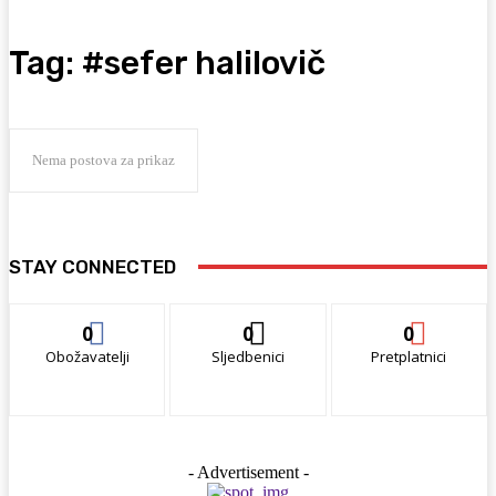
Tag:
#sefer halilovič
Nema postova za prikaz
STAY CONNECTED
0
0
0
Obožavatelji
Sljedbenici
Pretplatnici
- Advertisement -