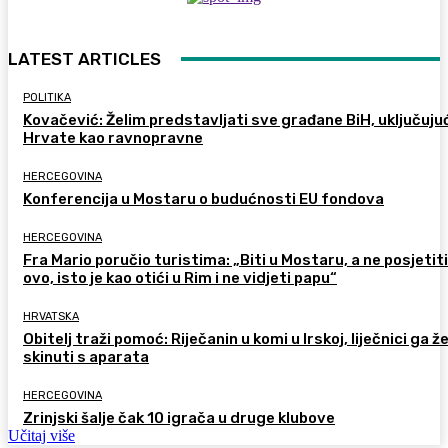
LATEST ARTICLES
POLITIKA
Kovačević: Želim predstavljati sve građane BiH, uključujuć
Hrvate kao ravnopravne
HERCEGOVINA
Konferencija u Mostaru o budućnosti EU fondova
HERCEGOVINA
Fra Mario poručio turistima: „Biti u Mostaru, a ne posjetiti
ovo, isto je kao otići u Rim i ne vidjeti papu“
HRVATSKA
Obitelj traži pomoć: Riječanin u komi u Irskoj, liječnici ga ž
skinuti s aparata
HERCEGOVINA
Zrinjski šalje čak 10 igrača u druge klubove
Učitaj više