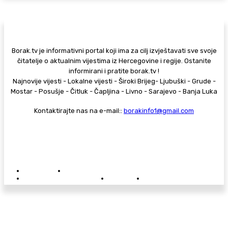
Borak.tv je informativni portal koji ima za cilj izvještavati sve svoje
čitatelje o aktualnim vijestima iz Hercegovine i regije. Ostanite
informirani i pratite borak.tv !
Najnovije vijesti - Lokalne vijesti - Široki Brijeg- Ljubuški - Grude -
Mostar - Posušje - Čitluk - Čapljina - Livno - Sarajevo - Banja Luka
Kontaktirajte nas na e-mail::
borakinfo1@gmail.com
© Copyright - Borak.tv
Privatnost
Pravila anonimnog komentiranja
Oglašavanje na Borak.tv
Donacije
Kontakt