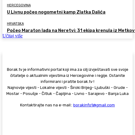
HERCEGOVINA
U Livnu počeo nogometni kamp Zlatka Dalića
HRVATSKA
Počeo Maraton lađa na Neretvi: 31 ekipa krenula iz Metkov
Učitaj više
Borak.tv je informativni portal koji ima za cilj izvještavati sve svoje
čitatelje o aktualnim vijestima iz Hercegovine i regije. Ostanite
informirani i pratite borak.tv !
Najnovije vijesti - Lokalne vijesti - Široki Brijeg- Ljubuški - Grude -
Mostar - Posušje - Čitluk - Čapljina - Livno - Sarajevo - Banja Luka
Kontaktirajte nas na e-mail::
borakinfo1@gmail.com
© Copyright - Borak.tv