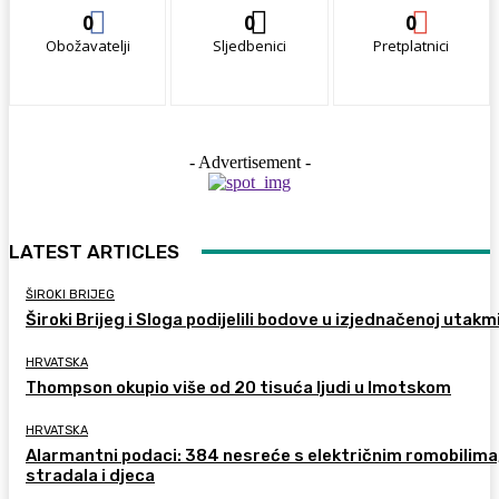
0
0
0
Obožavatelji
Sljedbenici
Pretplatnici
- Advertisement -
LATEST ARTICLES
ŠIROKI BRIJEG
Široki Brijeg i Sloga podijelili bodove u izjednačenoj utakm
HRVATSKA
Thompson okupio više od 20 tisuća ljudi u Imotskom
HRVATSKA
Alarmantni podaci: 384 nesreće s električnim romobilima
stradala i djeca