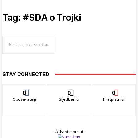
Tag:
#SDA o Trojki
Nema postova za prikaz
STAY CONNECTED
0
0
0
Obožavatelji
Sljedbenici
Pretplatnici
- Advertisement -