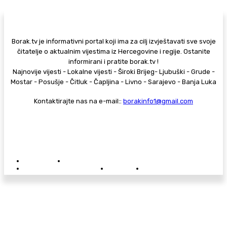
Borak.tv je informativni portal koji ima za cilj izvještavati sve svoje
čitatelje o aktualnim vijestima iz Hercegovine i regije. Ostanite
informirani i pratite borak.tv !
Najnovije vijesti - Lokalne vijesti - Široki Brijeg- Ljubuški - Grude -
Mostar - Posušje - Čitluk - Čapljina - Livno - Sarajevo - Banja Luka
Kontaktirajte nas na e-mail::
borakinfo1@gmail.com
© Copyright - Borak.tv
Privatnost
Pravila anonimnog komentiranja
Oglašavanje na Borak.tv
Donacije
Kontakt