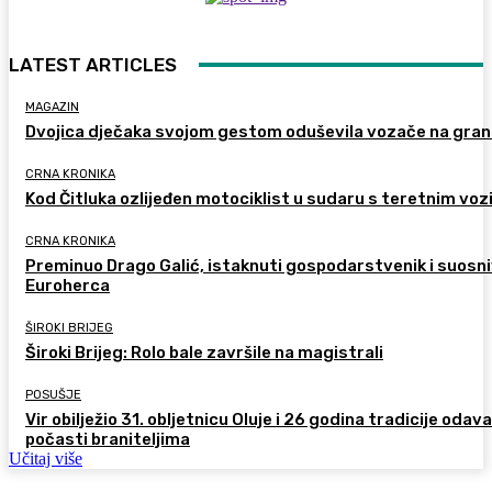
LATEST ARTICLES
MAGAZIN
Dvojica dječaka svojom gestom oduševila vozače na gran
CRNA KRONIKA
Kod Čitluka ozlijeđen motociklist u sudaru s teretnim voz
CRNA KRONIKA
Preminuo Drago Galić, istaknuti gospodarstvenik i suosn
Euroherca
ŠIROKI BRIJEG
Široki Brijeg: Rolo bale završile na magistrali
POSUŠJE
Vir obilježio 31. obljetnicu Oluje i 26 godina tradicije odav
počasti braniteljima
Učitaj više