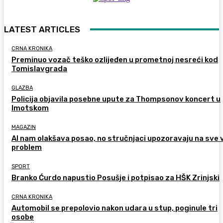
LATEST ARTICLES
CRNA KRONIKA
Preminuo vozač teško ozlijeđen u prometnoj nesreći kod
Tomislavgrada
GLAZBA
Policija objavila posebne upute za Thompsonov koncert u
Imotskom
MAGAZIN
AI nam olakšava posao, no stručnjaci upozoravaju na sve 
problem
SPORT
Branko Ćurdo napustio Posušje i potpisao za HŠK Zrinjski
CRNA KRONIKA
Automobil se prepolovio nakon udara u stup, poginule tri
osobe