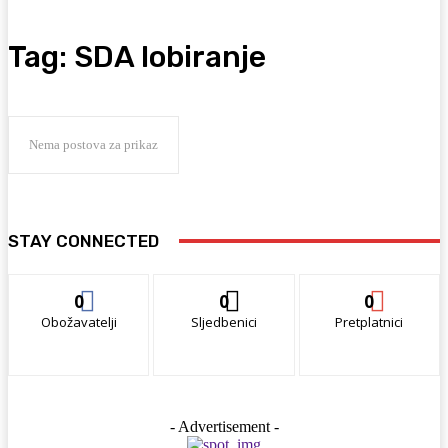
Tag:
SDA lobiranje
Nema postova za prikaz
STAY CONNECTED
0
0
0
Obožavatelji
Sljedbenici
Pretplatnici
- Advertisement -