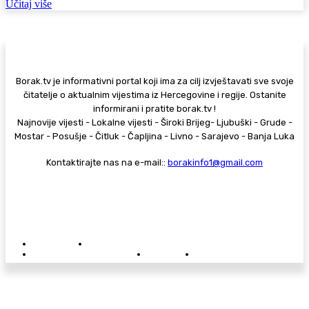
Učitaj više
Borak.tv je informativni portal koji ima za cilj izvještavati sve svoje
čitatelje o aktualnim vijestima iz Hercegovine i regije. Ostanite
informirani i pratite borak.tv !
Najnovije vijesti - Lokalne vijesti - Široki Brijeg- Ljubuški - Grude -
Mostar - Posušje - Čitluk - Čapljina - Livno - Sarajevo - Banja Luka
Kontaktirajte nas na e-mail::
borakinfo1@gmail.com
© Copyright - Borak.tv
Privatnost
Pravila anonimnog komentiranja
Oglašavanje na Borak.tv
Donacije
Kontakt