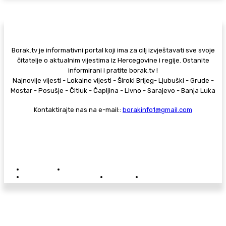
Borak.tv je informativni portal koji ima za cilj izvještavati sve svoje
čitatelje o aktualnim vijestima iz Hercegovine i regije. Ostanite
informirani i pratite borak.tv !
Najnovije vijesti - Lokalne vijesti - Široki Brijeg- Ljubuški - Grude -
Mostar - Posušje - Čitluk - Čapljina - Livno - Sarajevo - Banja Luka
Kontaktirajte nas na e-mail::
borakinfo1@gmail.com
© Copyright - Borak.tv
Privatnost
Pravila anonimnog komentiranja
Oglašavanje na Borak.tv
Donacije
Kontakt