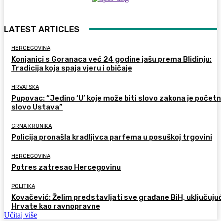
LATEST ARTICLES
HERCEGOVINA
Konjanici s Goranaca već 24 godine jašu prema Blidinju:
Tradicija koja spaja vjeru i običaje
HRVATSKA
Pupovac: “Jedino ‘U’ koje može biti slovo zakona je počet
slovo Ustava”
CRNA KRONIKA
Policija pronašla kradljivca parfema u posuškoj trgovini
HERCEGOVINA
Potres zatresao Hercegovinu
POLITIKA
Kovačević: Želim predstavljati sve građane BiH, uključujuć
Hrvate kao ravnopravne
Učitaj više