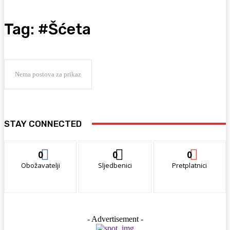
Tag:
#Šćeta
Nema postova za prikaz
STAY CONNECTED
0
0
0
Obožavatelji
Sljedbenici
Pretplatnici
- Advertisement -