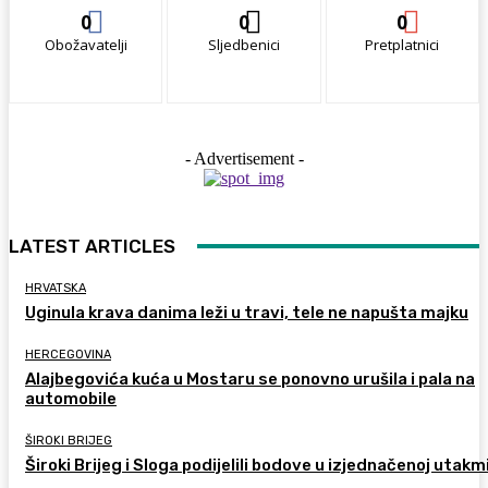
0
0
0
Obožavatelji
Sljedbenici
Pretplatnici
- Advertisement -
LATEST ARTICLES
HRVATSKA
Uginula krava danima leži u travi, tele ne napušta majku
HERCEGOVINA
Alajbegovića kuća u Mostaru se ponovno urušila i pala na
automobile
ŠIROKI BRIJEG
Široki Brijeg i Sloga podijelili bodove u izjednačenoj utakm