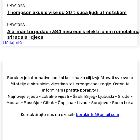
HRVATSKA
Thompson okupio više od 20 tisuća ljudi u Imotskom
HRVATSKA
Alarmantni podaci: 384 nesreće s električnim romobilima
stradala i djeca
Učitaj više
Borak.tv je informativni portal koji ima za cilj izvještavati sve svoje
čitatelje o aktualnim vijestima iz Hercegovine i regije. Ostanite
informirani i pratite borak.tv !
Najnovije vijesti - Lokalne vijesti - Široki Brijeg- Ljubuški - Grude -
Mostar - Posušje - Čitluk - Čapljina - Livno - Sarajevo - Banja Luka
Kontaktirajte nas na e-mail::
borakinfo1@gmail.com