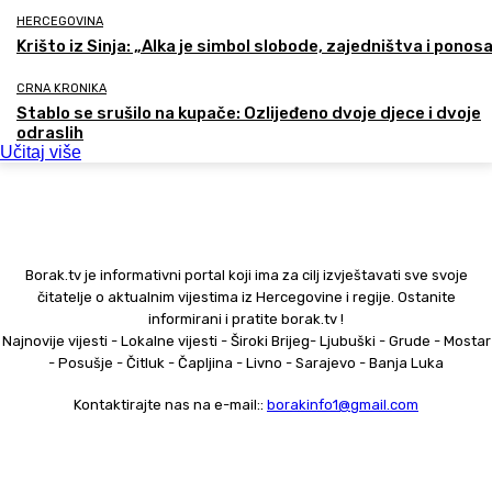
HERCEGOVINA
Krišto iz Sinja: „Alka je simbol slobode, zajedništva i ponos
CRNA KRONIKA
Stablo se srušilo na kupače: Ozlijeđeno dvoje djece i dvoje
odraslih
Učitaj više
Borak.tv je informativni portal koji ima za cilj izvještavati sve svoje
čitatelje o aktualnim vijestima iz Hercegovine i regije. Ostanite
informirani i pratite borak.tv !
Najnovije vijesti - Lokalne vijesti - Široki Brijeg- Ljubuški - Grude - Mostar
- Posušje - Čitluk - Čapljina - Livno - Sarajevo - Banja Luka
Kontaktirajte nas na e-mail::
borakinfo1@gmail.com