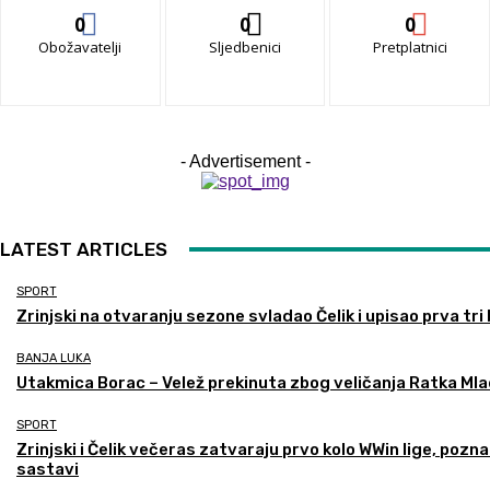
0
0
0
Obožavatelji
Sljedbenici
Pretplatnici
- Advertisement -
LATEST ARTICLES
SPORT
Zrinjski na otvaranju sezone svladao Čelik i upisao prva tri
BANJA LUKA
Utakmica Borac – Velež prekinuta zbog veličanja Ratka Mla
SPORT
Zrinjski i Čelik večeras zatvaraju prvo kolo WWin lige, pozna
sastavi