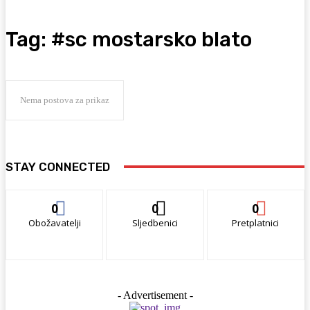
Tag:
#sc mostarsko blato
Nema postova za prikaz
STAY CONNECTED
0
0
0
Obožavatelji
Sljedbenici
Pretplatnici
- Advertisement -