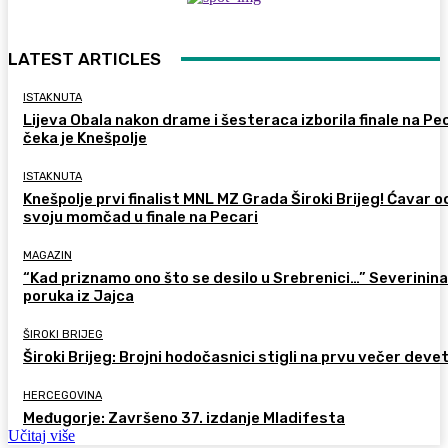
LATEST ARTICLES
ISTAKNUTA
Lijeva Obala nakon drame i šesteraca izborila finale na Pec
čeka je Knešpolje
ISTAKNUTA
Knešpolje prvi finalist MNL MZ Grada Široki Brijeg! Ćavar 
svoju momčad u finale na Pecari
MAGAZIN
“Kad priznamo ono što se desilo u Srebrenici…” Severinina
poruka iz Jajca
ŠIROKI BRIJEG
Široki Brijeg: Brojni hodočasnici stigli na prvu večer deve
HERCEGOVINA
Međugorje: Završeno 37. izdanje Mladifesta
Učitaj više