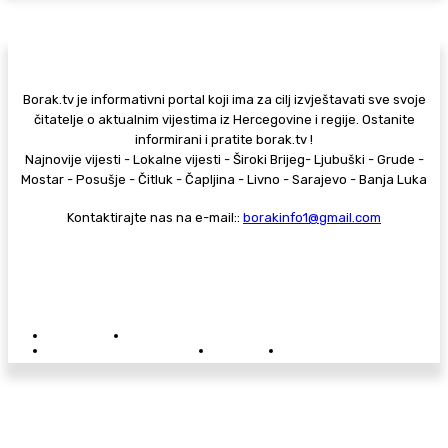
Borak.tv je informativni portal koji ima za cilj izvještavati sve svoje
čitatelje o aktualnim vijestima iz Hercegovine i regije. Ostanite
informirani i pratite borak.tv !
Najnovije vijesti - Lokalne vijesti - Široki Brijeg- Ljubuški - Grude -
Mostar - Posušje - Čitluk - Čapljina - Livno - Sarajevo - Banja Luka
Kontaktirajte nas na e-mail::
borakinfo1@gmail.com
© Copyright - Borak.tv
Privatnost
Pravila anonimnog komentiranja
Oglašavanje na Borak.tv
Donacije
Kontakt