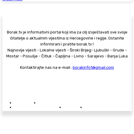
Borak.tv je informativni portal koji ima za cilj izvještavati sve svoje
čitatelje o aktualnim vijestima iz Hercegovine i regije. Ostanite
informirani i pratite borak.tv !
Najnovije vijesti - Lokalne vijesti - Široki Brijeg- Ljubuški - Grude -
Mostar - Posušje - Čitluk - Čapljina - Livno - Sarajevo - Banja Luka
Kontaktirajte nas na e-mail::
borakinfo1@gmail.com
© Copyright - Borak.tv
Privatnost
Pravila anonimnog komentiranja
Oglašavanje na Borak.tv
Donacije
Kontakt