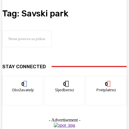
Tag:
Savski park
Nema postova za prikaz
STAY CONNECTED
0
0
0
Obožavatelji
Sljedbenici
Pretplatnici
- Advertisement -