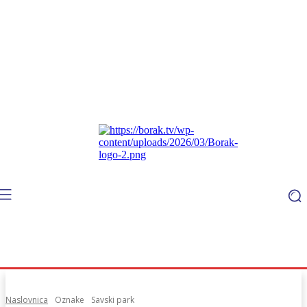
Naslovnica
Oznake
Savski park