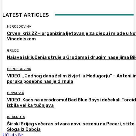
LATEST ARTICLES
HERCEGOVINA
Crveni križ ŽZH organizira ljetovanje za djecu i mlade u 
Vinodolskom
GRUDE
Najava isključenja struje u Grudama i drugim naseljima Bi
HERCEGOVINA
VIDEO: „Jednog dana želim živjeti u Međugorju“ – Antoniji
poruka posebno nas je dirnula
HRVATSKA
VIDEO: Kaos na aerodromu! Bad Blue Boysi dočekali Torcid
izbila velika tučnjava
ISTAKNUTA
Široki Brijeg večeras otvara novu sezonu na Pecari, stiže
Sloga iz Doboja
Učitaj više