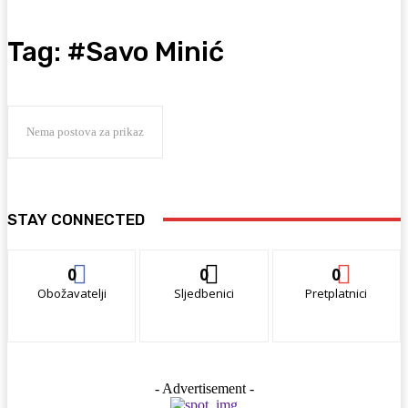
Tag:
#Savo Minić
Nema postova za prikaz
STAY CONNECTED
0
0
0
Obožavatelji
Sljedbenici
Pretplatnici
- Advertisement -