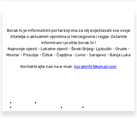
Borak.tv je informativni portal koji ima za cilj izvještavati sve svoje
čitatelje o aktualnim vijestima iz Hercegovine i regije. Ostanite
informirani i pratite borak.tv !
Najnovije vijesti - Lokalne vijesti - Široki Brijeg- Ljubuški - Grude -
Mostar - Posušje - Čitluk - Čapljina - Livno - Sarajevo - Banja Luka
Kontaktirajte nas na e-mail::
borakinfo1@gmail.com
© Copyright - Borak.tv
Privatnost
Pravila anonimnog komentiranja
Oglašavanje na Borak.tv
Donacije
Kontakt