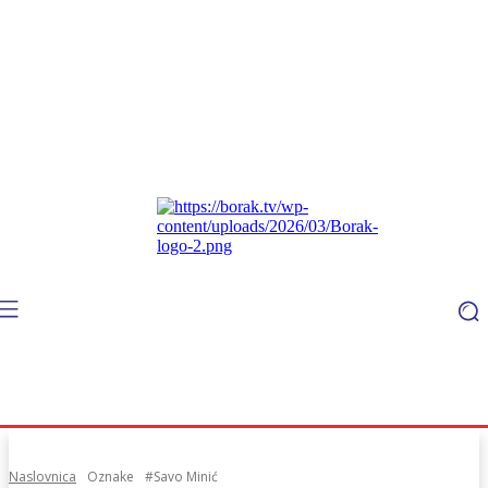
Naslovnica
Oznake
#Savo Minić