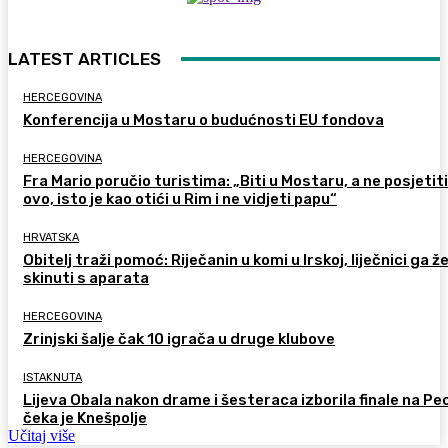
LATEST ARTICLES
HERCEGOVINA
Konferencija u Mostaru o budućnosti EU fondova
HERCEGOVINA
Fra Mario poručio turistima: „Biti u Mostaru, a ne posjetiti
ovo, isto je kao otići u Rim i ne vidjeti papu“
HRVATSKA
Obitelj traži pomoć: Riječanin u komi u Irskoj, liječnici ga ž
skinuti s aparata
HERCEGOVINA
Zrinjski šalje čak 10 igrača u druge klubove
ISTAKNUTA
Lijeva Obala nakon drame i šesteraca izborila finale na Pec
čeka je Knešpolje
Učitaj više